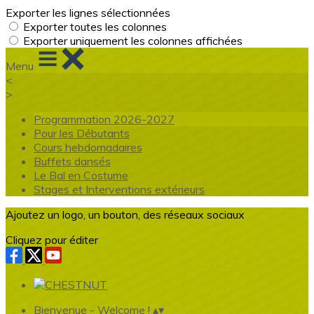
Exporter les lignes sélectionnées
Exporter toutes les colonnes
Exporter uniquement les colonnes affichées
Menu
<
>
Programmation 2026-2027
Pour les Débutants
Cours hebdomadaires
Buffets dansés
Le Bal en Costume
Stages et Interventions extérieurs
Ajoutez un logo, un bouton, des réseaux sociaux
Cliquez pour éditer
Bienvenue - Welcome !
▴
▾