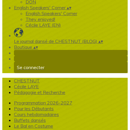
DON
English Speakers' Corner
▴
▾
English Speakers' Corner
They enjoyed!
Cécile LAYE (EN)
Le journal dansé de CHESTNUT (BLOG)
▴
▾
Boutique
▴
▾
Se connecter
CHESTNUT
Cécile LAYE
Pédagogie et Recherche
Programmation 2026-2027
Pour les Débutants
Cours hebdomadaires
Buffets dansés
Le Bal en Costume