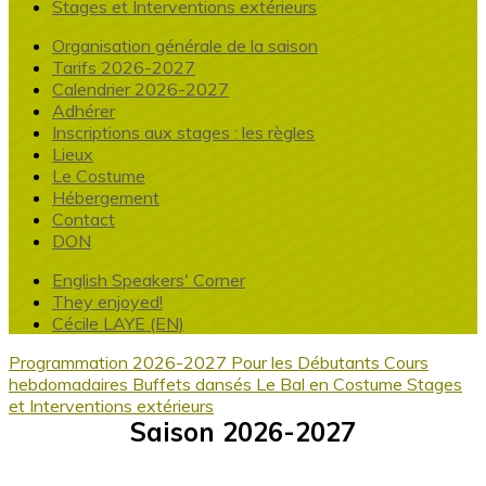
Stages et Interventions extérieurs
Organisation générale de la saison
Tarifs 2026-2027
Calendrier 2026-2027
Adhérer
Inscriptions aux stages : les règles
Lieux
Le Costume
Hébergement
Contact
DON
English Speakers' Corner
They enjoyed!
Cécile LAYE (EN)
Programmation 2026-2027
Pour les Débutants
Cours
hebdomadaires
Buffets dansés
Le Bal en Costume
Stages
et Interventions extérieurs
Saison 2026-2027