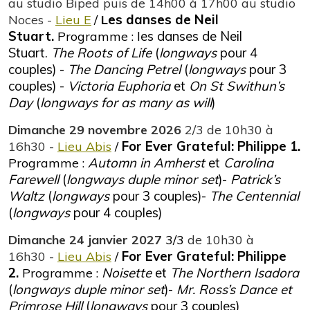
au studio Biped puis de 14h00 à 17h00 au studio
es danses de Neil
Noces -
Lieu E
/
L
Stuart.
es danses de Neil
Programme : l
Stuart.
The Roots of Life
(
longways
pour 4
couples) -
The Dancing Petrel
(
longways
pour 3
couples) -
Victoria Euphoria
et
On St Swithun’s
Day
(
longways for as many as will
)
Dimanche 29 novembre 2026
2/3
de 10h30 à
For Ever Grateful: Philippe 1.
16h30 -
Lieu Abis
/
Automn in Amherst
et
Carolina
Programme :
Farewell
(
longways duple minor set
)-
Patrick’s
Waltz
(
longways
pour 3 couples)-
The Centennial
(
longways
pour 4 couples)
Dimanche 24 janvier 2027
3/3
de 10h30 à
For Ever Grateful: Philippe
16h30 -
Lieu Abis
/
2.
Noisette
et
The Northern Isadora
Programme :
(
longways duple minor set
)-
Mr. Ross’s Dance et
Primrose Hill
(
longways
pour 3 couples)