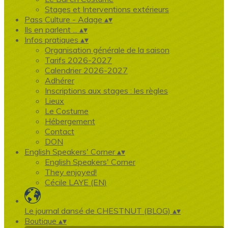
Stages et Interventions extérieurs
Pass Culture - Adage
▴
▾
Ils en parlent ...
▴
▾
Infos pratiques
▴
▾
Organisation générale de la saison
Tarifs 2026-2027
Calendrier 2026-2027
Adhérer
Inscriptions aux stages : les règles
Lieux
Le Costume
Hébergement
Contact
DON
English Speakers' Corner
▴
▾
English Speakers' Corner
They enjoyed!
Cécile LAYE (EN)
Le journal dansé de CHESTNUT (BLOG)
▴
▾
Boutique
▴
▾