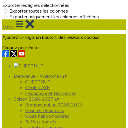
Exporter les lignes sélectionnées
Exporter toutes les colonnes
Exporter uniquement les colonnes affichées
Menu
Ajoutez un logo, un bouton, des réseaux sociaux
Cliquez pour éditer
Bienvenue - Welcome !
▴
▾
CHESTNUT
Cécile LAYE
Pédagogie et Recherche
Saison 2026-2027
▴
▾
Programmation 2026-2027
Pour les Débutants
Cours hebdomadaires
Buffets dansés
Le Bal en Costume