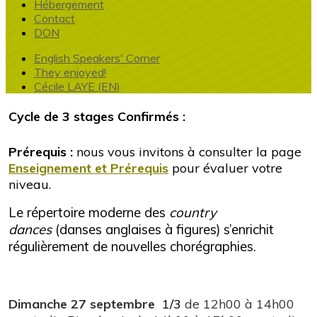
Hébergement
Contact
DON
English Speakers' Corner
They enjoyed!
Cécile LAYE (EN)
Cycle de 3 stages Confirmés :
Prérequis :
nous vous invitons à consulter la page
Enseignement et Prérequis
pour évaluer votre
niveau.
Le répertoire moderne des
country
dances
(danses anglaises à figures) s’enrichit
régulièrement de nouvelles chorégraphies.
Dimanche 27 septembre
1/3
de 12h00 à 14h00