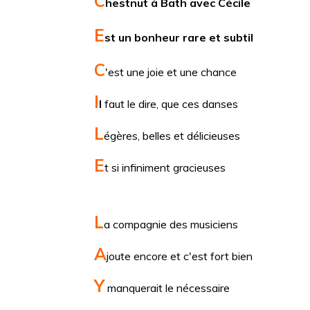
C
hestnut à Bath avec Cécile
E
st un bonheur rare et subtil
C
'est une joie et une chance
I
l
faut le dire, que ces danses
L
égères, belles et délicieuses
E
t si infiniment gracieuses
L
a compagnie des musiciens
A
joute encore et c'est fort bien
Y
manquerait le nécessaire