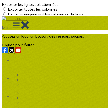
Exporter les lignes sélectionnées
Exporter toutes les colonnes
Exporter uniquement les colonnes affichées
Menu
Ajoutez un logo, un bouton, des réseaux sociaux
Cliquez pour éditer