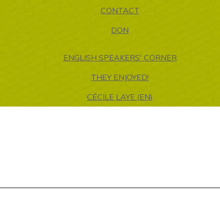
CONTACT
DON
ENGLISH SPEAKERS' CORNER
THEY ENJOYED!
CÉCILE LAYE (EN)