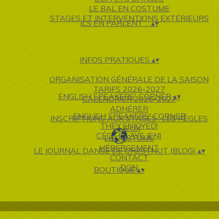
LE BAL EN COSTUME
STAGES ET INTERVENTIONS EXTÉRIEURS
ILS EN PARLENT ...
▴
▾
INFOS PRATIQUES
▴
▾
ORGANISATION GÉNÉRALE DE LA SAISON
TARIFS 2026-2027
ENGLISH SPEAKERS' CORNER
▴
▾
CALENDRIER 2026-2027
ADHÉRER
ENGLISH SPEAKERS' CORNER
INSCRIPTIONS AUX STAGES : LES RÈGLES
THEY ENJOYED!
LIEUX
CÉCILE LAYE (EN)
LE COSTUME
HÉBERGEMENT
LE JOURNAL DANSÉ DE CHESTNUT (BLOG)
▴
▾
CONTACT
DON
BOUTIQUE
▴
▾