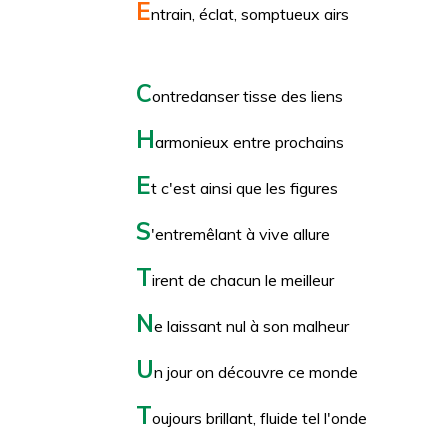
E
ntrain, éclat, somptueux airs
C
ontredanser tisse des liens
H
armonieux entre prochains
E
t c'est ainsi que les figures
S
'entremêlant à vive allure
T
irent de chacun le meilleur
N
e laissant nul à son malheur
U
n jour on découvre ce monde
T
oujours brillant, fluide tel l'onde