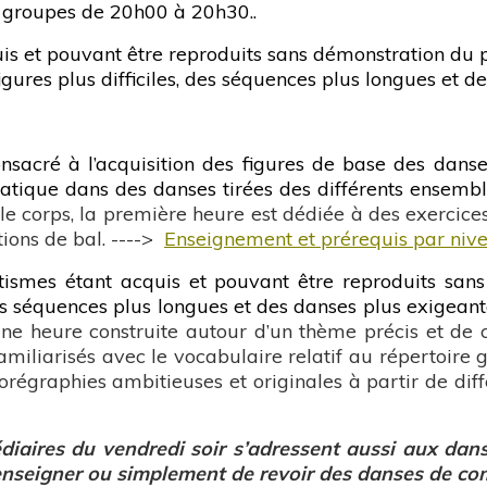
 groupes de 20h00 à 20h30..
s et pouvant être reproduits sans démonstration du 
gures plus difficiles, des séquences plus longues et d
nsacré à l’acquisition des figures de base des danse
atique dans des danses tirées des différents ensemble
e corps, la première heure est dédiée à des exercices
ions de bal. ---->
Enseignement et prérequis par niv
ismes étant acquis et pouvant être reproduits sans
des séquences plus longues et des danses plus exigeant
d’une heure construite autour d’un thème précis et de
miliarisés avec le vocabulaire relatif au répertoire 
chorégraphies ambitieuses et originales à partir de dif
édiaires du vendredi soir s’adressent aussi aux dans
é-enseigner ou simplement de revoir des danses de co