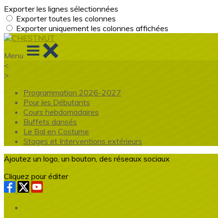
Exporter les lignes sélectionnées
Exporter toutes les colonnes
Exporter uniquement les colonnes affichées
Menu
<
>
Programmation 2026-2027
Pour les Débutants
Cours hebdomadaires
Buffets dansés
Le Bal en Costume
Stages et Interventions extérieurs
Ajoutez un logo, un bouton, des réseaux sociaux
Cliquez pour éditer