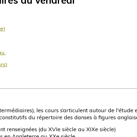
ires du vendredi
e)
eau
rs)
ermédiaires), les cours s’articulent autour de l'étude 
nstitutifs du répertoire des danses à figures anglaise
t renseignées (du XVIe siècle au XIXe siècle)
es en Angleterre au XXe siècle