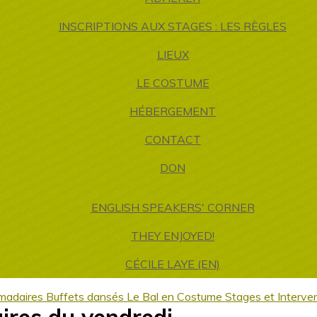
INSCRIPTIONS AUX STAGES : LES RÈGLES
LIEUX
LE COSTUME
HÉBERGEMENT
CONTACT
DON
ENGLISH SPEAKERS' CORNER
THEY ENJOYED!
CÉCILE LAYE (EN)
madaires
Buffets dansés
Le Bal en Costume
Stages et Interven