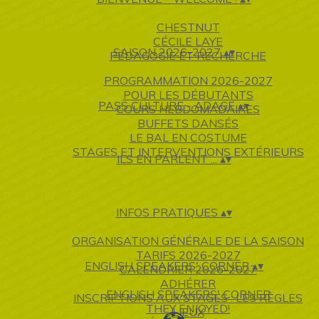
CHESTNUT
CÉCILE LAYE
SAISON 2026-2027
▴
▾
PÉDAGOGIE ET RECHERCHE
PROGRAMMATION 2026-2027
POUR LES DÉBUTANTS
PASS CULTURE - ADAGE
▴
▾
COURS HEBDOMADAIRES
BUFFETS DANSÉS
LE BAL EN COSTUME
STAGES ET INTERVENTIONS EXTÉRIEURS
ILS EN PARLENT ...
▴
▾
INFOS PRATIQUES
▴
▾
ORGANISATION GÉNÉRALE DE LA SAISON
TARIFS 2026-2027
ENGLISH SPEAKERS' CORNER
▴
▾
CALENDRIER 2026-2027
ADHÉRER
ENGLISH SPEAKERS' CORNER
INSCRIPTIONS AUX STAGES : LES RÈGLES
THEY ENJOYED!
LIEUX