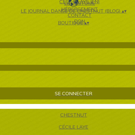
CÉCILE LAYE (EN)
LE COSTUME
HÉBERGEMENT
LE JOURNAL DANSÉ DE CHESTNUT (BLOG)
▴
▾
CONTACT
DON
BOUTIQUE
▴
▾
SE CONNECTER
CHESTNUT
CÉCILE LAYE