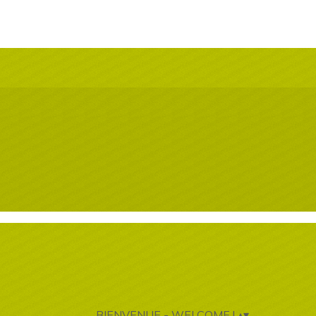
BIENVENUE - WELCOME !
▴
▾