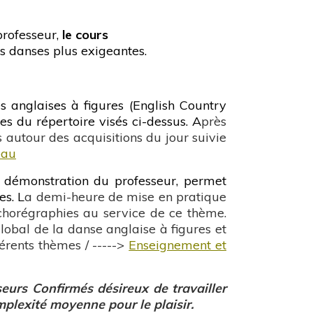
professeur,
le cours
es danses plus exigeantes.
s anglaises à figures (English Country
s du répertoire visés ci-dessus. A
près
 autour des acquisitions du jour suivie
eau
 démonstration du professeur, permet
es. L
a demi-heure de mise en pratique
 chorégraphies au service de ce thème.
global de la danse anglaise à figures et
férents thèmes / ----->
Enseignement et
eurs Confirmés désireux de travailler
mplexité moyenne pour le plaisir.