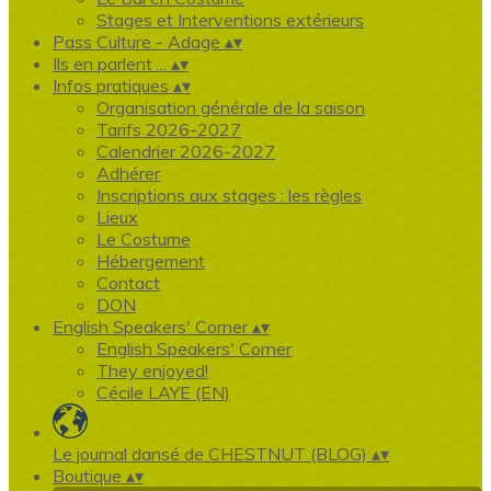
Stages et Interventions extérieurs
Pass Culture - Adage
▴
▾
Ils en parlent ...
▴
▾
Infos pratiques
▴
▾
Organisation générale de la saison
Tarifs 2026-2027
Calendrier 2026-2027
Adhérer
Inscriptions aux stages : les règles
Lieux
Le Costume
Hébergement
Contact
DON
English Speakers' Corner
▴
▾
English Speakers' Corner
They enjoyed!
Cécile LAYE (EN)
Le journal dansé de CHESTNUT (BLOG)
▴
▾
Boutique
▴
▾