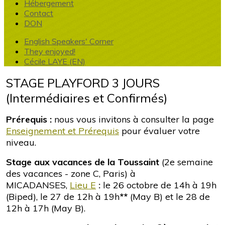
Hébergement
Contact
DON
English Speakers' Corner
They enjoyed!
Cécile LAYE (EN)
STAGE PLAYFORD 3 JOURS
(Intermédiaires et Confirmés)
Prérequis :
nous vous invitons à consulter la page
Enseignement et Prérequis
pour évaluer votre
niveau.
Stage aux vacances de la Toussaint
(2e semaine
des vacances - zone C, Paris) à
MICADANSES,
Lieu E
:
le 26 octobre de 14h à 19h
(Biped), le 27 de 12h à 19h
**
(May B) et le 28 de
12h à 17h (May B).