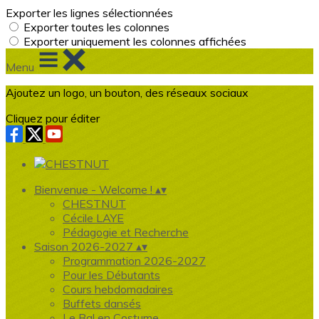
Exporter les lignes sélectionnées
Exporter toutes les colonnes
Exporter uniquement les colonnes affichées
Menu
Ajoutez un logo, un bouton, des réseaux sociaux
Cliquez pour éditer
Bienvenue - Welcome !
▴
▾
CHESTNUT
Cécile LAYE
Pédagogie et Recherche
Saison 2026-2027
▴
▾
Programmation 2026-2027
Pour les Débutants
Cours hebdomadaires
Buffets dansés
Le Bal en Costume