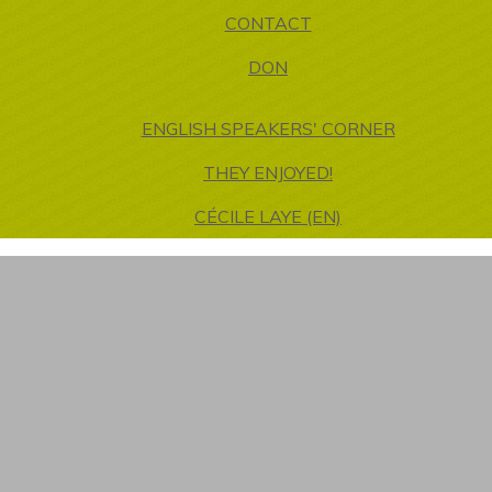
CONTACT
DON
ENGLISH SPEAKERS' CORNER
THEY ENJOYED!
CÉCILE LAYE (EN)