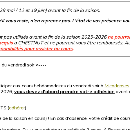
29 mai / 12 et 19 juin) avant la fin de la saison.
'il vous reste, n'en reprenez pas. L'état de vos présence vo
t pas utilisés avant la fin de la saison 2025-2026
ne pourron
acquis
à CHESTNUT et ne pourront vous être remboursés. Au
ponibilités pour assister au cours
.
S
du vendredi soir
<----
ciper aux cours hebdomadaires du vendredi soir à
Micadanses
5-2026,
vous devez d'abord prendre votre adhésion
avant 
TS (
adhérer
)
 de la saison en cours) ! En cas d'absence, votre crédit de cou
 la saison. Ex. : vous achetez un crédit de 3 cours. À l'issue du 