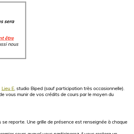
us sera
t être
ssi nous
,
Lieu E
, studio Biped (sauf participation très occasionnelle).
de vous munir de vos crédits de cours par le moyen du
rs se reporte. Une grille de présence est renseignée à chaque
premier cours auquel vous participerez, il vous restera un