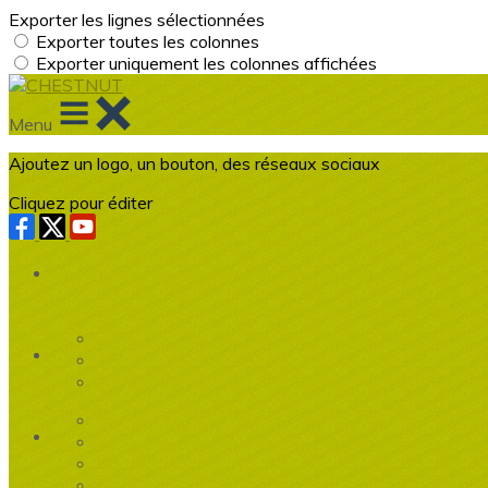
Exporter les lignes sélectionnées
Exporter toutes les colonnes
Exporter uniquement les colonnes affichées
Menu
Ajoutez un logo, un bouton, des réseaux sociaux
Cliquez pour éditer