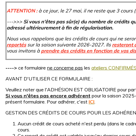
ATTENTION :
à ce jour, le 27 mai, il ne reste que 3 cours (
--->>>
Si vous n'êtes pas sûr(e) du nombre de crédits qu
adressé ultérieurement à fin de régularisation.
Nous vous rappelons que les crédits de cours qui ne seron
reportés
sur la saison suivante 2026-2027. Ils
resteront 
vous invitons à
prendre des crédits en fonction de vos dis
---->
ce formulaire
ne concerne pas
les
ateliers CONFIRMÉ
AVANT D'UTILISER CE FORMULAIRE :
Veuillez noter que l'ADHÉSION EST OBLIGATOIRE pour parti
Si vous n'êtes pas encore adhérent
pour la saison 202
présent formulaire. Pour adhérer, c'est
ICI
.
GESTION DES CRÉDITS DE COURS POUR LES ADHÉREN
Aucun crédit de cours acheté n'est perdu (dans le cadre
cours.
Ce report de crédit est valable jusqu'au dernier cours de