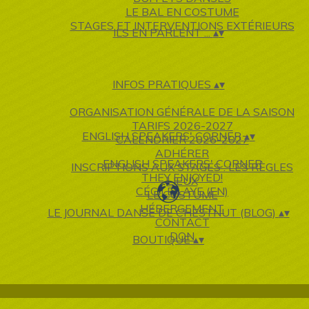
LE BAL EN COSTUME
STAGES ET INTERVENTIONS EXTÉRIEURS
ILS EN PARLENT ...
▴
▾
INFOS PRATIQUES
▴
▾
ORGANISATION GÉNÉRALE DE LA SAISON
TARIFS 2026-2027
ENGLISH SPEAKERS' CORNER
▴
▾
CALENDRIER 2026-2027
ADHÉRER
ENGLISH SPEAKERS' CORNER
INSCRIPTIONS AUX STAGES : LES RÈGLES
THEY ENJOYED!
LIEUX
CÉCILE LAYE (EN)
LE COSTUME
HÉBERGEMENT
LE JOURNAL DANSÉ DE CHESTNUT (BLOG)
▴
▾
CONTACT
DON
BOUTIQUE
▴
▾